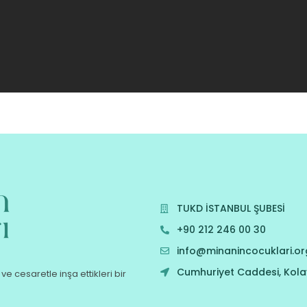
TUKD İSTANBUL ŞUBESİ
+90 212 246 00 30
info@minanincocuklari.or
Cumhuriyet Caddesi, Kolay
ve cesaretle inşa ettikleri bir