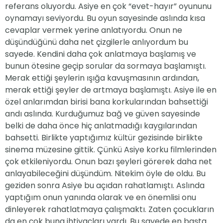
referans oluyordu. Asiye en çok “evet-hayır” oyununu
oynamayı seviyordu. Bu oyun sayesinde aslında kısa
cevaplar vermek yerine anlatıyordu. Onun ne
düşündüğünü daha net çizgilerle anlıyordum bu
sayede. Kendini daha çok anlatmaya başlamış ve
bunun ötesine geçip sorular da sormaya başlamıştı.
Merak ettiği şeylerin ışığa kavuşmasının ardından,
merak ettiği şeyler de artmaya başlamıştı. Asiye ile en
özel anlarımdan birisi bana korkularından bahsettiği
andı aslında. Kurduğumuz bağ ve güven sayesinde
belki de daha önce hiç anlatmadığı kaygılarından
bahsetti. Birlikte yaptığımız kültür gezisinde birlikte
sinema müzesine gittik. Çünkü Asiye korku filmlerinden
çok etkileniyordu. Onun bazı şeyleri görerek daha net
anlayabileceğini düşündüm. Nitekim öyle de oldu. Bu
geziden sonra Asiye bu açıdan rahatlamıştı. Aslında
yaptığım onun yanında olarak ve en önemlisi onu
dinleyerek rahatlatmaya çalışmaktı. Zaten çocukların
da en çok buna ihtiyaçları vardı. Bu sayede en başta