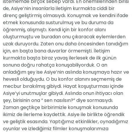
istememde birçok sebep vardı. En önemlilerinden birisi
de, Asiye’nin insanlarla iletişim kurmakta ciddi bir
direnç geliştirmiş olmasıydı. Konuşmak ve kendini ifade
etmek konusunda susturulmuş ve bu duruma da
öğrenmiş, alışmıştı. Kendi için bir konfor alanı
oluşturmuştu ve buradan onu çıkaracak eylemlerden
uzak duruyordu. Zaten onu daha öncesinden tanıdığım
için, en başta bana duvarlar örmemişti. İletişim
kurmakta başta biraz yavaş ilerlesek de ilk günün
sonuna doğru rahatça konuşabiliyorduk. O an
anladığım şey ise Asiye’nin aslında konuşmaya hazır ve
hevesli olduğuydu. O bu konfor alanını seçmemiş de
mecbur bırakılmış gibiydi. Hayat koşuşturması içinde
Asiye’yi unutmuşlar gibiydi. Aslında onun ihtiyacı olan
şey, birisinin ona ” sen nasılsın?” diye sormasıydı.
Zaman geçtikçe birbirimizle konuşmak konusunda
ikimiz de ilerleme kaydettik. Asiye ile birlikte öğrendik
ve geliştik esasında. Yaptığımız etkinlikler, oynadığımız
oyunlar ve izlediğimiz filmler konuşmalarımıza