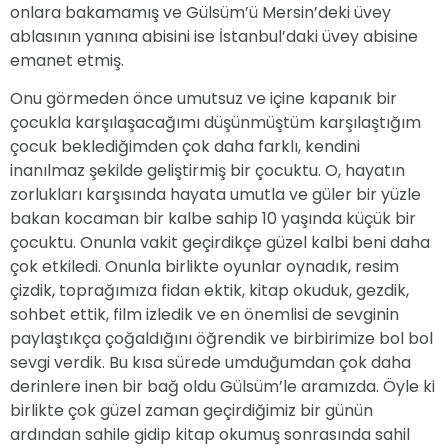
onlara bakamamış ve Gülsüm’ü Mersin’deki üvey
ablasının yanına abisini ise İstanbul’daki üvey abisine
emanet etmiş.
Onu görmeden önce umutsuz ve içine kapanık bir
çocukla karşılaşacağımı düşünmüştüm karşılaştığım
çocuk beklediğimden çok daha farklı, kendini
inanılmaz şekilde geliştirmiş bir çocuktu. O, hayatın
zorlukları karşısında hayata umutla ve güler bir yüzle
bakan kocaman bir kalbe sahip 10 yaşında küçük bir
çocuktu. Onunla vakit geçirdikçe güzel kalbi beni daha
çok etkiledi. Onunla birlikte oyunlar oynadık, resim
çizdik, toprağımıza fidan ektik, kitap okuduk, gezdik,
sohbet ettik, film izledik ve en önemlisi de sevginin
paylaştıkça çoğaldığını öğrendik ve birbirimize bol bol
sevgi verdik. Bu kısa sürede umduğumdan çok daha
derinlere inen bir bağ oldu Gülsüm’le aramızda. Öyle ki
birlikte çok güzel zaman geçirdiğimiz bir günün
ardından sahile gidip kitap okumuş sonrasında sahil