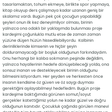
tasarlamaktan, tohum ekmeye, birlikte spor yapmaya,
kitap okuyup ders çalışmaya kadar uzanan geniş bir
skalamız vardı. Bugün pek çok çocuğun yapabildiği
şeyleri onun ilk kez deneyimliyor olması, birinin
yalnızca ona odaklı bir yaklaşımda bulunması proje
kardeşimi çoğunlukla mutlu etse de zaman zaman
yüzüne düşen hüzün hissedilebiliyordu. Kalbinin
derinliklerinde kimsenin ve hiçbir şeyin
dolduramayacağı bir boşluk olduğunun farkındaydım.
Onu herhangi bir kalıba sokmanın peşinde değildim,
yalnızca hayallerinin hedefe dönüşebileceği yolda, ona
sonsuz inanan ve destekleyecek birinin olduğunu
bilmesini istiyordum. Her şeyden ve herkesten önce
insanın kendisine öz güven ve öz saygı duyması
gerektiğini aşılayabilmeyi hedefledim. Bugün proje
kardeşime baktığımda görünen somut/soyut
gerçekler katettiğimiz yolun ne kadar güzel ve doğru
olduğunun kanıtıdır. Çocukluk çağında görülen manevi