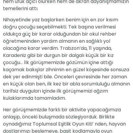
hem ufuk açıcı olurken hem de akran dayanışmamızın
temellerini attı.
Nihayetinde yaz başlarken benim için en zor kısım
doğru çocuğu seçebilmekti. Tek başına verilmesi
oldukça güç bir karar olduğundan bir okul rehber
öğretmeninden yardım almanın en sağlıklı yol
olacağına karar verdim. Trabzon’da, 11 yaşında,
Karadeniz gibi bir durgun bir dalgalı küçük bir kız
çocuğu… İlk görüşmemizde gözümün içine attığı
kaçamak bakışlar zihnimin en güzel köşesinde sonsuza
dek yer edinmişti bile. Önceleri çevresinde her zaman
en küçük olan ben, ilk kez bir abla sorumluluğu almanın
tarifsiz duyguları içinde ilk görüşmemizi ağzım
kulaklarımda tamamladım.
Her görüşmemizde farklı bir aktivite yapacağımıza
anlaşıp, önceki buluşmada sözleşiyorduk. Birlikte
oynadığımız Toplumsal Eşitlik Oyun Kiti’ nden, hayvan
dostlarımızı beslemeye, basit kodlamayla oyun