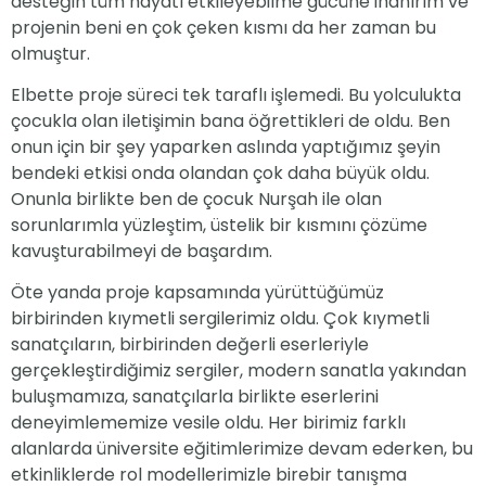
desteğin tüm hayatı etkileyebilme gücüne inanırım ve
projenin beni en çok çeken kısmı da her zaman bu
olmuştur.
Elbette proje süreci tek taraflı işlemedi. Bu yolculukta
çocukla olan iletişimin bana öğrettikleri de oldu. Ben
onun için bir şey yaparken aslında yaptığımız şeyin
bendeki etkisi onda olandan çok daha büyük oldu.
Onunla birlikte ben de çocuk Nurşah ile olan
sorunlarımla yüzleştim, üstelik bir kısmını çözüme
kavuşturabilmeyi de başardım.
Öte yanda proje kapsamında yürüttüğümüz
birbirinden kıymetli sergilerimiz oldu. Çok kıymetli
sanatçıların, birbirinden değerli eserleriyle
gerçekleştirdiğimiz sergiler, modern sanatla yakından
buluşmamıza, sanatçılarla birlikte eserlerini
deneyimlememize vesile oldu. Her birimiz farklı
alanlarda üniversite eğitimlerimize devam ederken, bu
etkinliklerde rol modellerimizle birebir tanışma