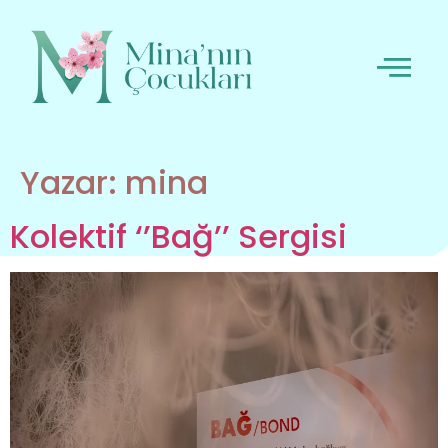
Yazar:
mina
Kolektif ‘’Bağ’’ Sergisi